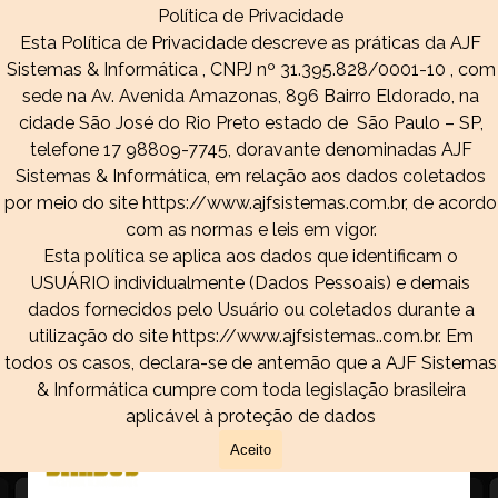
Ir para o conteúdo
Política de Privacidade
Pular menu
Esta Política de Privacidade descreve as práticas da AJF
Sistemas & Informática , CNPJ nº 31.395.828/0001-10 , com
sede na Av. Avenida Amazonas, 896 Bairro Eldorado, na
Barbus
cidade São José do Rio Preto estado de São Paulo – SP,
telefone 17 98809-7745, doravante denominadas AJF
Barbu's é uma plataforma de
Sistemas & Informática, em relação aos dados coletados
agendamentos online densenvolvida para
por meio do site https://www.ajfsistemas.com.br, de acordo
salões de barbeária, salões Tatoo,
com as normas e leis em vigor.
atendimentos de massagistas, estética
Esta política se aplica aos dados que identificam o
masculina dentre outros segmentos.
USUÁRIO individualmente (Dados Pessoais) e demais
dados fornecidos pelo Usuário ou coletados durante a
utilização do site https://www.ajfsistemas..com.br. Em
todos os casos, declara-se de antemão que a AJF Sistemas
COMO
& Informática cumpre com toda legislação brasileira
aplicável à proteção de dados
FUNCIONA?
Aceito