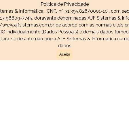
Política de Privacidade
Pular menu
Sistemas & Informática , CNPJ nº 31.395.828/0001-10 , com se
Webdesinger
▼
Suporte
▼
▼
e 17 98809-7745, doravante denominadas AJF Sistemas & Info
//www.ajfsistemas.com.br, de acordo com as normas e leis em
RIO individualmente (Dados Pessoais) e demais dados fornecid
clara-se de antemão que a AJF Sistemas & Informática cumpre
dados
Aceito