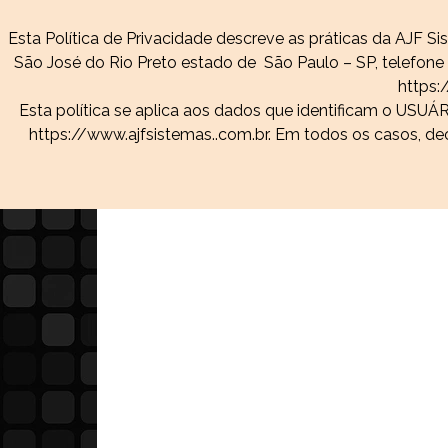
Ir para o conteúdo
Esta Política de Privacidade descreve as práticas da AJF 
Página Inicial
A empresa
Softwares
São José do Rio Preto estado de São Paulo – SP, telefon
https:
Mais Bela
Esta política se aplica aos dados que identificam o USUÁ
https://www.ajfsistemas..com.br. Em todos os casos, de