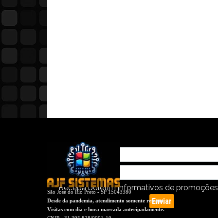
Receba boletim informativos de promoções,
São José do Rio Preto - SP 15043380
Desde da pandemia, atendimento somente remoto.
Visitas com dia e hora marcada antecipadamente.